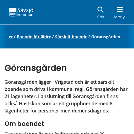
Sök
Sök
Meny
eniorer
/
Boende för äldre
/
Särskilt boende
/
Göransgården
Göransgården
Göransgården ligger i Vrigstad och är ett särskilt 
boende som drivs i kommunal regi. Göransgården har 
21 lägenheter. I anslutning till Göransgården finns 
också Hästskon som är ett gruppboende med 8 
lägenheter för personer med demensdiagnos.
Om boendet