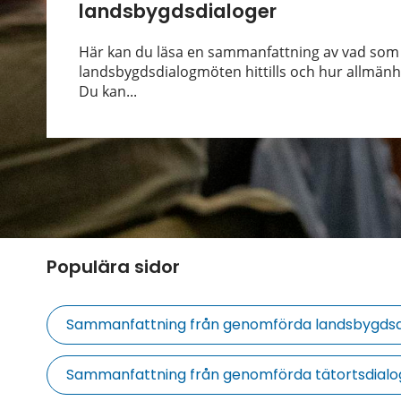
landsbygdsdialoger
Här kan du läsa en sammanfattning av vad som
landsbygdsdialogmöten hittills och hur allmänh
Du kan...
Populära sidor
Sammanfattning från genomförda landsbygdsd
Sammanfattning från genomförda tätortsdialo