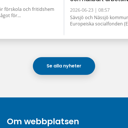
ör förskola och fritidshem
2026-06-23 |
08:57
got för...
Sävsjö och Nässjö kommun 
Europeiska socialfonden (ES
Se alla nyheter
Om webbplatsen