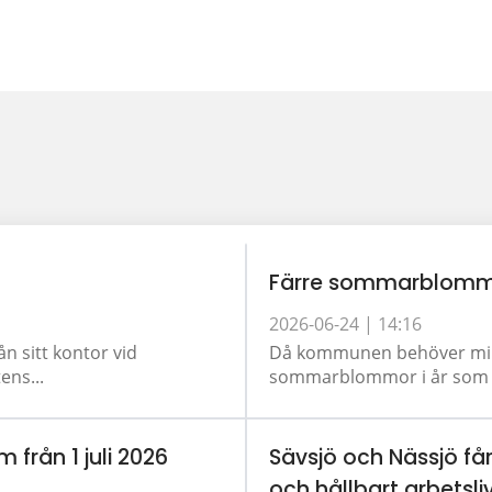
Färre sommarblomm
2026-06-24 |
14:16
ån sitt kontor vid
Då kommunen behöver minsk
ens...
sommarblommor i år som tid
m från 1 juli 2026
Sävsjö och Nässjö får
och hållbart arbetsli