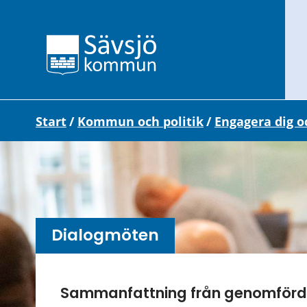
Start
/
Kommun och politik
/
Engagera dig o
Dialogmöten
Undersidor meny
Sammanfattning från genomför