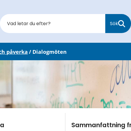
Sök
ch påverka
/
Dialogmöten
da
Sammanfattning fr