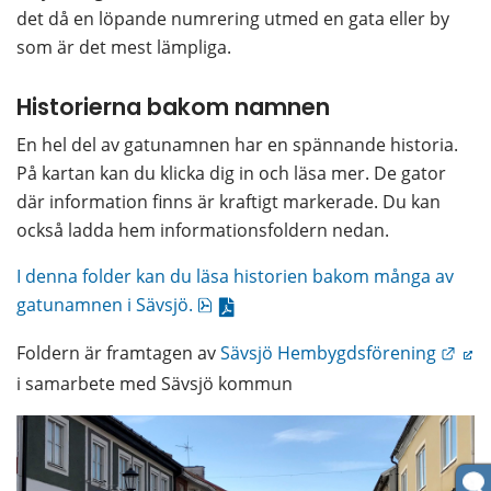
det då en löpande numrering utmed en gata eller by 
som är det mest lämpliga.
Historierna bakom namnen
En hel del av gatunamnen har en spännande historia. 
På kartan kan du klicka dig in och läsa mer. De gator 
där information finns är kraftigt markerade. Du kan 
också ladda hem informationsfoldern nedan.
I denna folder kan du läsa historien bakom många av 
pdf, 875.1 kB.
gatunamnen i Sävsjö.
Länk
Foldern är framtagen av 
Sävsjö Hembygdsförening
i samarbete med Sävsjö kommun