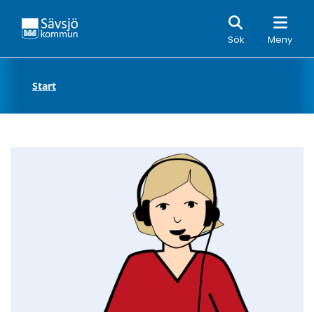
Sök
Sök
Meny
Start