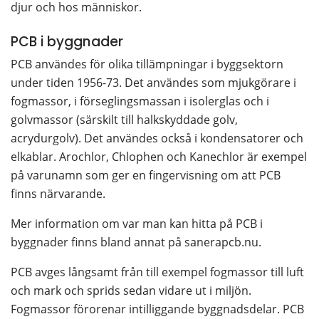
djur och hos människor.
PCB i byggnader
PCB användes för olika tillämpningar i byggsektorn 
under tiden 1956-73. Det användes som mjukgörare i 
fogmassor, i förseglingsmassan i isolerglas och i 
golvmassor (särskilt till halkskyddade golv, 
acrydurgolv). Det användes också i kondensatorer och 
elkablar. Arochlor, Chlophen och Kanechlor är exempel 
på varunamn som ger en fingervisning om att PCB 
finns närvarande.
Mer information om var man kan hitta på PCB i 
byggnader finns bland annat på sanerapcb.nu.
PCB avges långsamt från till exempel fogmassor till luft 
och mark och sprids sedan vidare ut i miljön. 
Fogmassor förorenar intilliggande byggnadsdelar. PCB 