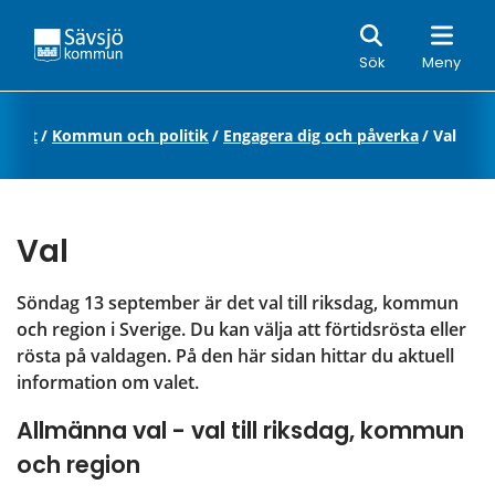
Sök
Sök
Meny
Start
/
Kommun och politik
/
Engagera dig och påverka
/
Val
Val
Söndag 13 september är det val till riksdag, kommun 
och region i Sverige. Du kan välja att förtidsrösta eller 
rösta på valdagen. På den här sidan hittar du aktuell 
information om valet.
Allmänna val - val till riksdag, kommun 
och region