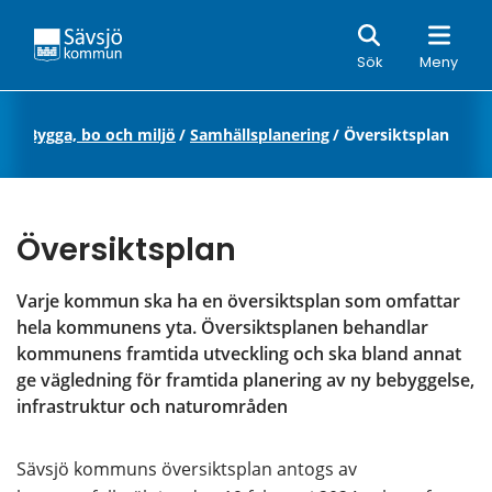
Sök
Sök
Meny
rt
/
Bygga, bo och miljö
/
Samhällsplanering
/
Översiktsplan
Översiktsplan
Varje kommun ska ha en översiktsplan som omfattar 
hela kommunens yta. Översiktsplanen behandlar 
kommunens framtida utveckling och ska bland annat 
ge vägledning för framtida planering av ny bebyggelse, 
infrastruktur och naturområden
Sävsjö kommuns översiktsplan antogs av 