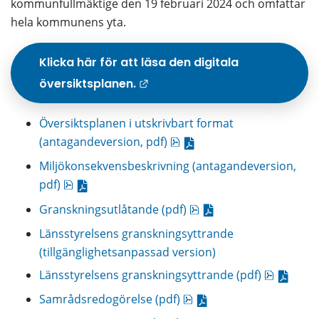
kommunfullmäktige den 19 februari 2024 och omfattar 
hela kommunens yta.
Klicka här för att läsa den digitala 
översiktsplanen.
Länk till annan webbpla
Översiktsplanen i utskrivbart format 
pdf, 9.4 MB.
(antagandeversion, pdf)
Miljökonsekvensbeskrivning (antagandeversion, 
pdf, 11.5 MB.
pdf)
pdf, 660.3 kB.
Granskningsutlåtande (pdf)
Länsstyrelsens granskningsyttrande 
(tillgänglighetsanpassad version)
pdf, 156.
Länsstyrelsens granskningsyttrande (pdf)
pdf, 1.3 MB.
Samrådsredogörelse (pdf)