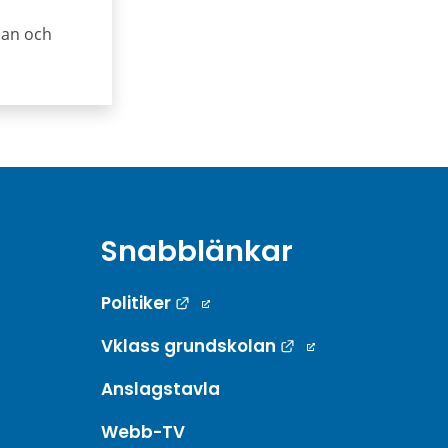
älan och
Snabblänkar
Länk till annan webbplats.
Politiker
Länk till annan w
Vklass grundskolan
Anslagstavla
Webb-TV