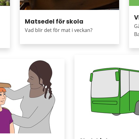
V
Matsedel för skola
Gå
Vad blir det för mat i veckan?
B