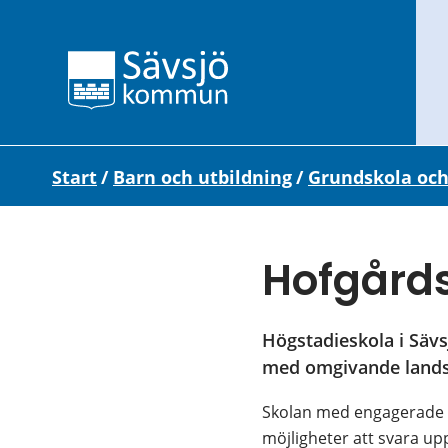
Start
/
Barn och utbildning
/
Grundskola och
Hofgård
Högstadieskola i Sävs
med omgivande land
Skolan med engagerade el
möjligheter att svara upp