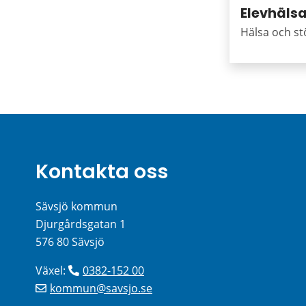
Elevhäls
Hälsa och st
Kontakta oss
Sävsjö kommun
Djurgårdsgatan 1
576 80 Sävsjö
Växel: 
0382-152 00
kommun@savsjo.se