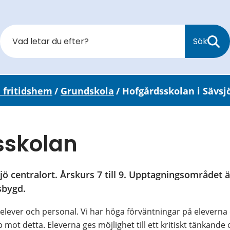
Sök
 fritidshem
/
Grundskola
/
Hofgårdsskolan i Sävsj
sskolan
jö centralort. Årskurs 7 till 9. Upptagningsområdet ä
sbygd.
ever och personal. Vi har höga förväntningar på eleverna och 
 mot detta. Eleverna ges möjlighet till ett kritiskt tänkande 