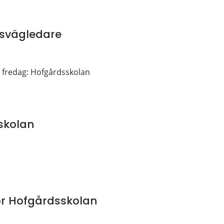
esvägledare
, fredag: Hofgårdsskolan
skolan
or Hofgårdsskolan