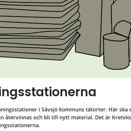
ingsstationerna
inningsstationer i Sävsjö kommuns tätorter. Här ska d
 återvinnas och bli till nytt material. Det är Kretsl
ingsstationerna.