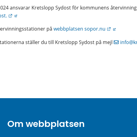
2024 ansvarar Kretslopp Sydost för kommunens återvinnings
Länk till annan webbplats.
st.
Länk till a
rvinningsstationer på 
webbplatsen sopor.nu
tionerna ställer du till Kretslopp Sydost på mejl 
info@k
Om webbplatsen