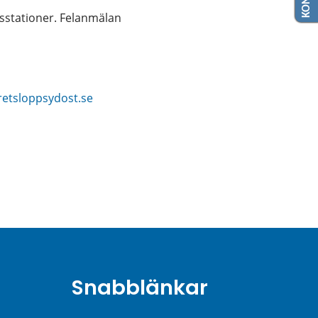
stationer. Felanmälan 
nnan webbplats.
retsloppsydost.se
Snabblänkar