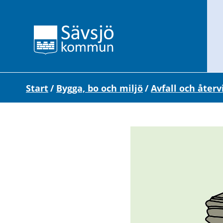
Start
/
Bygga, bo och miljö
/
Avfall och åter