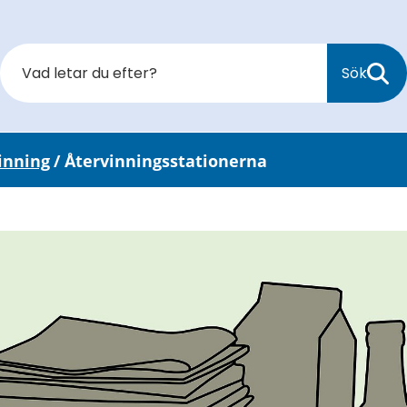
Sök
vinning
/
Återvinningsstationerna