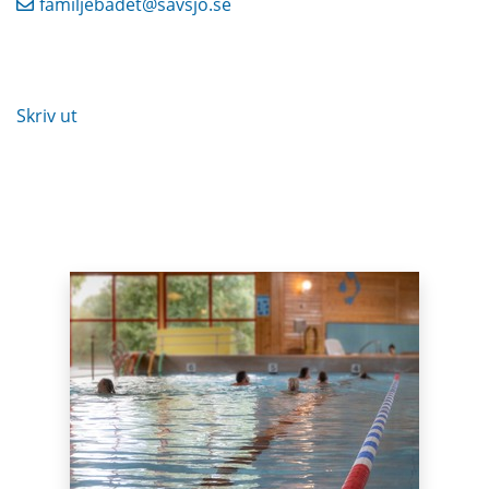
familjebadet@savsjo.se
Skriv ut
Puffar