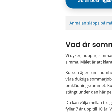
Gå till boknings
Anmälan släpps på mån
Vad är som
Vi dyker, hoppar, simmar 
simma. Målet är att kla
Kursen äger rum inomhus
våra duktiga sommarjobb
omklädningsrummet. Kurse
stängt under den här pe
Du kan välja mellan tre 
fyller 7 år upp till 10 år