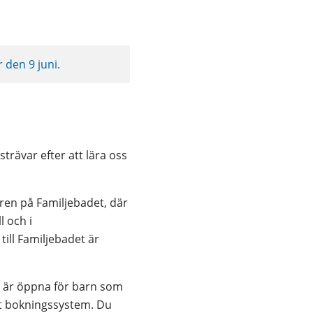
t fönster.
den 9 juni.
rävar efter att lära oss 
en på Familjebadet, där 
och i 
ll Familjebadet är 
r är öppna för barn som 
årt bokningssystem. Du 