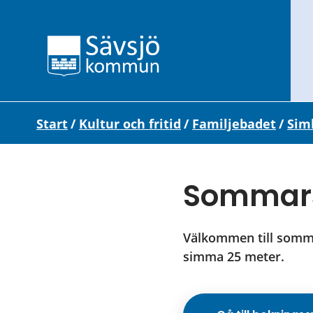
Start
/
Kultur och fritid
/
Familjebadet
/
Sim
Sommars
Välkommen till sommar
simma 25 meter.