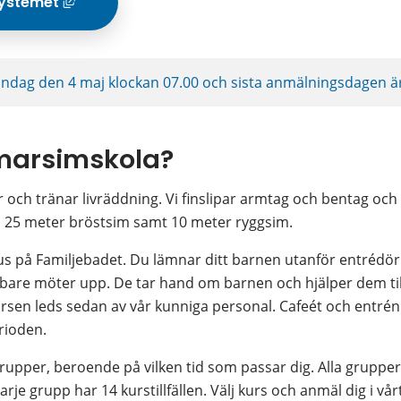
systemet
Länk till annan webbplats, öppnas i nyt
dag den 4 maj klockan 07.00 och sista anmälningsdagen är 
marsimskola?
och tränar livräddning. Vi finslipar armtag och bentag och st
ra 25 meter bröstsim samt 10 meter ryggsim.
 på Familjebadet. Du lämnar ditt barnen utanför entrédörr
are möter upp. De tar hand om barnen och hjälper dem till 
n leds sedan av vår kunniga personal. Cafeét och entrén ti
rioden.
grupper, beroende på vilken tid som passar dig. Alla gruppe
. Varje grupp har 14 kurstillfällen. Välj kurs och anmäl dig i v