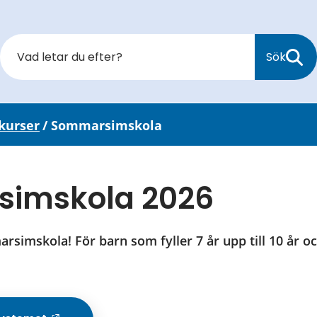
Sök
kurser
/
Sommarsimskola
imskola 2026
simskola! För barn som fyller 7 år upp till 10 år oc