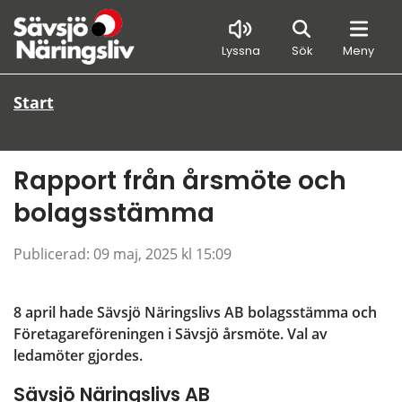
Sök
Lyssna
Sök
Meny
Start
Rapport från årsmöte och 
bolagsstämma
Publicerad: 
09 maj, 2025 kl 15:09
8 april hade Sävsjö Näringslivs AB bolagsstämma och 
Företagareföreningen i Sävsjö årsmöte. Val av 
ledamöter gjordes.
Sävsjö Näringslivs AB